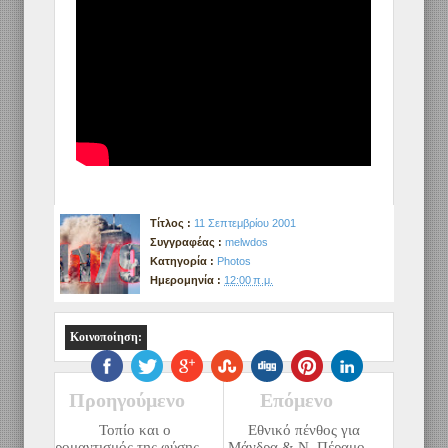
Tίτλος :
11 Σεπτεμβρίου 2001
Συγγραφέας :
melwdos
Κατηγορία :
Photos
Ημερομηνία :
12:00 π.μ.
Κοινοποίηση:
Προηγούμενο
Επόμενο
Τοπίο και ο
Εθνικό πένθος για
ρομαντισμός της φύσης
Μάνδρα & Ν. Πέραμο