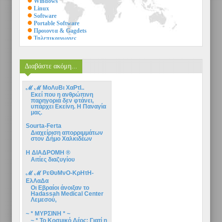
Windows
Linux
Software
Portable Software
Προιοντα & Gagdets
Τηλεπικοινωνιες
Ηλεκτρονικα κυκλωματα
Φιλοσοφια
Ιστορια - Αρχαιολογια
Διαβάστε ακόμη...
Δικαιο
Μαθηματικα - Φυσικη
Ιατρικη
ℳ ℳ ΜοΛυΒι ΧαΡτΙ..
Διατροφολογια
Eκεί που η ανθρώπινη
Ψυχολογια
παρηγοριά δεν φτάνει,
Θεολογια
υπάρχει Εκείνη. Η Παναγία
Ζωγραφικη
μας.
Γλυπτικη
Sourta-Ferta
Εικονα - Φωτογραφια
Διαχείριση απορριμμάτων
Βιβλιο
στον Δήμο Χαλκιδέων
Μουσικη
Χορος
Η ΔΙΑΔΡΟΜΗ ®
Θεατρο
Αιτίες διαζυγίου
Κινηματογραφος
Τηλεοραση
ℳ ℳ ΡεΘυΜνΟ-ΚρΗτΗ-
Design
ΕλΛαΔα
Οι Εβραίοι άνοιξαν το
Hadassah Medical Center
Λεμεσού,
~ * ΜΥΡΣΙΝΗ * ~
~ * Το Κοσμικό Δέος: Γιατί η