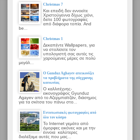
Christmas 7
Και επειδή δεν εννοείτε
Χριστούγεννα δίχως χιόνι,
δείτε 100 φωτογραφίες
από διάφορα τοπία. And
be...
Christmas 1
Δεκαπέντε Wallpapers, για
να στολίσετε τον
υπολογιστή σας αυτές τις
χαρούμενες μέρες σε πολύ
μεγάλ...
Ο Gunduz Aghayev απεικονίζει
τα προβλήματα της σύγχρονης
κοινωνίας
Ο καλλιτέχνης-
εικονογράφος Gyunduz
Agayev από το Αζερμπαϊτζάν, διάσημος
για τα σκίτσα του πάνω στο...
Εντυπωσιακές φωτογραφίες από
όλο τον κόσμο
Το Internet γεμάτο από
όμορφες εικόνες και με την
έννοια καλύτερες
διαλέξαμε αυτές που μας...