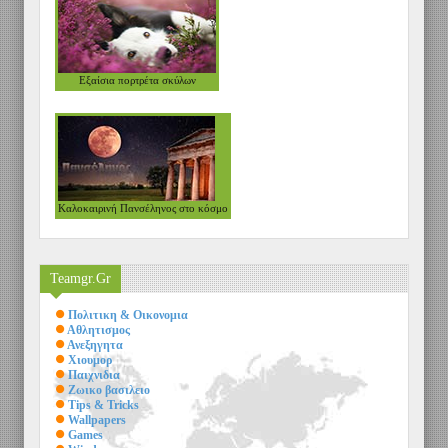
Εξαίσια πορτρέτα σκύλων
VIEW
Καλοκαιρινή Πανσέληνος στο κόσμο
Teamgr.Gr
Πολιτικη & Οικονομια
Αθλητισμος
Ανεξηγητα
Χιουμορ
Παιχνιδια
Ζωικο βασιλειο
Tips & Tricks
Wallpapers
Games