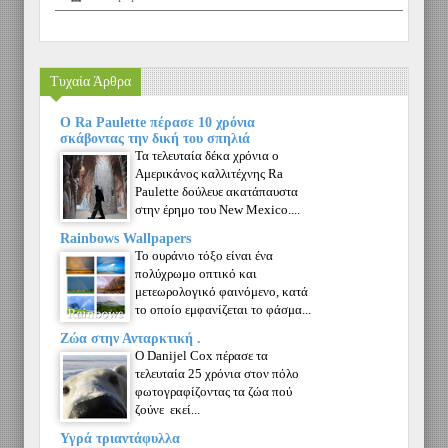
Τυχαία Άρθρα
Ο Ra Paulette πέρασε 10 χρόνια
σκάβοντας την δική του σπηλιά
Τα τελευταία δέκα χρόνια ο
Αμερικάνος καλλιτέχνης Ra
Paulette δούλευε ακατάπαυστα
στην έρημο του New Mexico....
Rainbows Wallpapers
Το ουράνιο τόξο είναι ένα
πολύχρωμο οπτικό και
μετεωρολογικό φαινόμενο, κατά
το οποίο εμφανίζεται το φάσμα...
Ζώα στην Ανταρκτική .
Ο Danijel Cox πέρασε τα
τελευταία 25 χρόνια στον πόλο
φωτογραφίζοντας τα ζώα πού
ζούνε εκεί...
Υγρά τριαντάφυλλα