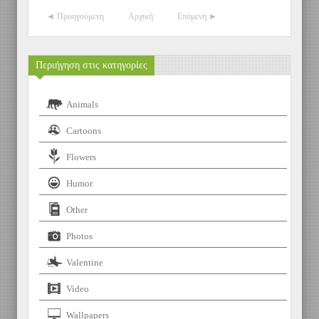
◄ Προηγούμενη
Αρχική
Επόμενη ►
Περιήγηση στις κατηγορίες
Animals
Cartoons
Flowers
Humor
Other
Photos
Valentine
Video
Wallpapers