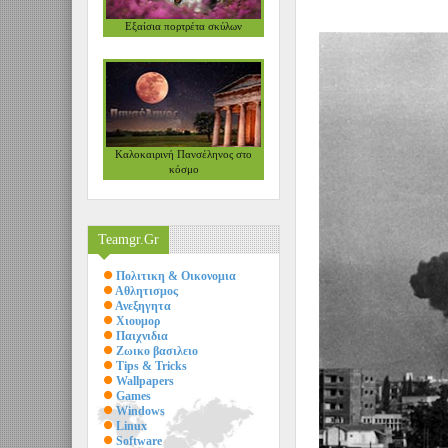
Εξαίσια πορτρέτα σκύλων
VIEW
Καλοκαιρινή Πανσέληνος στο
κόσμο
Teamgr.Gr
Πολιτικη & Οικονομια
Αθλητισμος
Ανεξηγητα
Χιουμορ
Παιχνιδια
Ζωικο βασιλειο
Tips & Tricks
Wallpapers
Games
Windows
Linux
Software