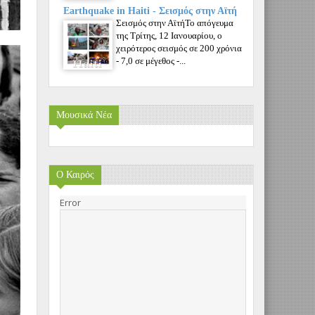
Earthquake in Haiti - Σεισμός στην Αϊτή
Σεισμός στην ΑϊτήΤο απόγευμα
της Τρίτης, 12 Ιανουαρίου, ο
χειρότερος σεισμός σε 200 χρόνια
- 7,0 σε μέγεθος -...
Μουσικά Νέα
Ο Καιρός