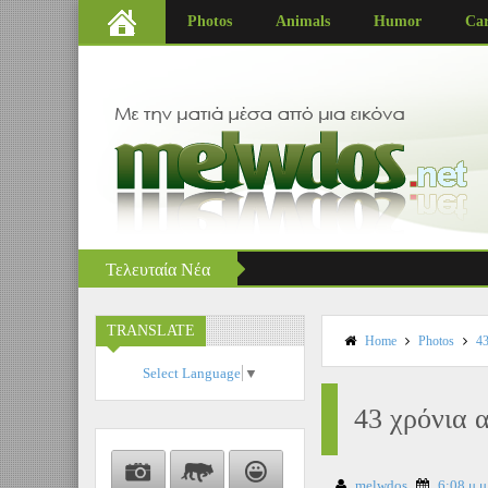
9
10
Photos
Animals
Humor
Car
Τελευταία Νέα
TRANSLATE
Home
Photos
43
Select Language
▼
43 χρόνια 
melwdos
6:08 μ.μ