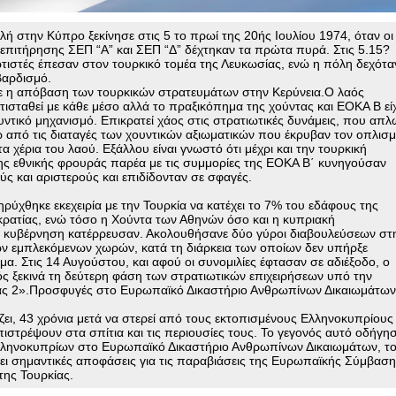
λή στην Κύπρο ξεκίνησε στις 5 το πρωί της 20ής Ιουλίου 1974, όταν οι
 επιτήρησης ΣΕΠ “Α” και ΣΕΠ “Δ” δέχτηκαν τα πρώτα πυρά. Στις 5.15?
ωτιστές έπεσαν στον τουρκικό τομέα της Λευκωσίας, ενώ η πόλη δεχότα
βαρδισμό.
ισε η απόβαση των τουρκικών στρατευμάτων στην Κερύνεια.Ο λαός
ισταθεί με κάθε μέσο αλλά το πραξικόπημα της χούντας και ΕΟΚΑ Β εί
υντικό μηχανισμό. Επικρατεί χάος στις στρατιωτικές δυνάμεις, που απλ
από τις διαταγές των χουντικών αξιωματικών που έκρυβαν τον οπλισ
τα χέρια του λαού. Εξάλλου είναι γνωστό ότι μέχρι και την τουρκική
της εθνικής φρουράς παρέα με τις συμμορίες της ΕΟΚΑ Β΄ κυνηγούσαν
ς και αριστερούς και επιδίδονταν σε σφαγές.
κηρύχθηκε εκεχειρία με την Τουρκία να κατέχει το 7% του εδάφους της
ρατίας, ενώ τόσο η Χούντα των Αθηνών όσο και η κυπριακή
 κυβέρνηση κατέρρευσαν. Ακολουθήσανε δύο γύροι διαβουλεύσεων στ
ων εμπλεκόμενων χωρών, κατά τη διάρκεια των οποίων δεν υπήρξε
α. Στις 14 Αυγούστου, και αφού οι συνομιλίες έφτασαν σε αδιέξοδο, ο
ός ξεκινά τη δεύτερη φάση των στρατιωτικών επιχειρήσεων υπό την
ας 2».Προσφυγές στο Ευρωπαϊκό Δικαστήριο Ανθρωπίνων Δικαιωμάτω
ζει, 43 χρόνια μετά να στερεί από τους εκτοπισμένους Ελληνοκυπρίους
πιστρέψουν στα σπίτια και τις περιουσίες τους. Το γεγονός αυτό οδήγη
ληνοκυπρίων στο Ευρωπαϊκό Δικαστήριο Ανθρωπίνων Δικαιωμάτων, τ
σει σημαντικές αποφάσεις για τις παραβιάσεις της Ευρωπαϊκής Σύμβασ
της Τουρκίας.