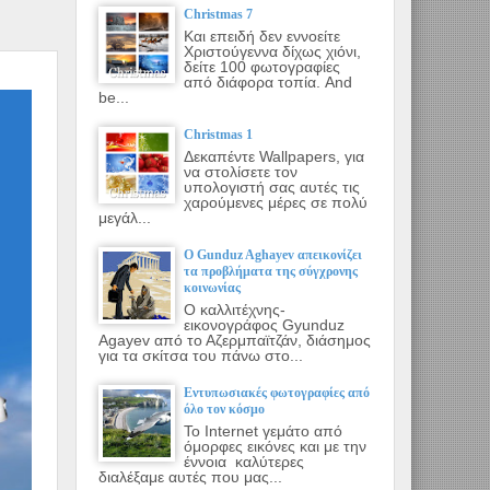
Christmas 7
Και επειδή δεν εννοείτε
Χριστούγεννα δίχως χιόνι,
δείτε 100 φωτογραφίες
από διάφορα τοπία. And
be...
Christmas 1
Δεκαπέντε Wallpapers, για
να στολίσετε τον
υπολογιστή σας αυτές τις
χαρούμενες μέρες σε πολύ
μεγάλ...
Ο Gunduz Aghayev απεικονίζει
τα προβλήματα της σύγχρονης
κοινωνίας
Ο καλλιτέχνης-
εικονογράφος Gyunduz
Agayev από το Αζερμπαϊτζάν, διάσημος
για τα σκίτσα του πάνω στο...
Εντυπωσιακές φωτογραφίες από
όλο τον κόσμο
Το Internet γεμάτο από
όμορφες εικόνες και με την
έννοια καλύτερες
διαλέξαμε αυτές που μας...