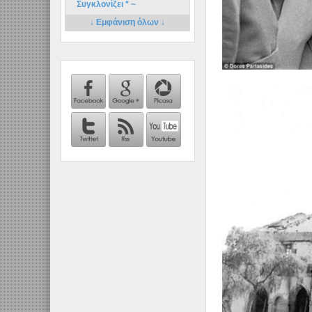
Συγκλονίζει * ~
↓ Εμφάνιση όλων ↓