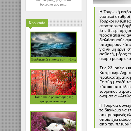
και ηπείρους, μαζί με τον
δικτυακό μας τόπο.
Η Τουρκική εισβο
ναυτικοί σταθμοί
Τούρκοι αλεξιπτ
Κορυφαία
VIEW
αεροπορικό βομ
Στις 6 π.μ. άρχ
προσπαθεί να αντ
διαλύσει κάθε αμ
υποχωρούν κάτω 
για να μη έρθει σ
εισβολή, μέρος 
ακόμα μακαριακού
Εκπληκτικές εικόνες σαν πινάκες
VIEW
Στις 23 Ιουλίου 
Κυπριακής Δημοκ
πραξικοπηματική
Γενεύη μεταξύ τ
κάποιο αποτέλεσμ
τουρκικός στρατ
ονομασία «Αττίλ
Τοπίο και ο ρομαντισμός της
φύσης το φθινόπωρο
VIEW
Η Τουρκία συνεχί
το δικαίωμα να ε
σε προσφυγές ελ
οποίο έχει εκδώ
από την πλευρά 