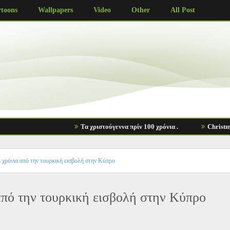
10
9
toons
Wallpapers
Video
Other
All Post
Τα χριστούγεννα πρίν 100 χρόνια .
Christmas 7
 χρόνια από την τουρκική εισβολή στην Κύπρο
από την τουρκική εισβολή στην Κύπρο
.