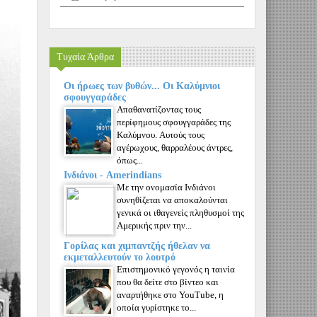
Τυχαία Άρθρα
Οι ήρωες των βυθών... Οι Καλύμνιοι
σφουγγαράδες
Απαθανατίζοντας τους
περίφημους σφουγγαράδες της
Καλύμνου. Aυτούς τους
αγέρωχους, θαρραλέους άντρες,
όπως...
Ινδιάνοι - Amerindians
Με την ονομασία Ινδιάνοι
συνηθίζεται να αποκαλούνται
γενικά οι ιθαγενείς πληθυσμοί της
Αμερικής πριν την...
Γορίλας και χιμπαντζής ήθελαν να
εκμεταλλευτούν το λουτρό
Επιστημονικό γεγονός η ταινία
που θα δείτε στο βίντεο και
αναρτήθηκε στο YouTube, η
οποία γυρίστηκε το...