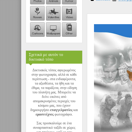
Σχετικά με αυτόν το
δικτυακό τόπο
Δικτυακός τόπος αφιερωμένος
στην φωτογραφία, αλλά σε κάθε
περίπτωση - στα ενδιαφέροντα,
τα αξιοθέατα, τα ήθη και τα
έθιμα, τα παράξενα, στην είδηση
του πλανήτη μας. Μπορείτε να
δείτε εικόνες από
απομακρυσμένες περιοχές του
κόσμου μας, που έχουν
δημιουργήσει
επαγγελματίες
και
ερασιτέχνες
φωτογράφοι.
Σας προσκαλούμε σε ένα
συναρπαστικό ταξίδι σε χώρες